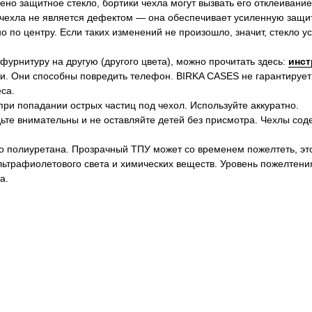
ено защитное стекло, бортики чехла могут вызвать его отклеивание
 чехла не является дефектом — она обеспечивает усиленную защит
 по центру. Если таких изменений не произошло, значит, стекло 
 фурнитуру на другую (другого цвета), можно прочитать здесь:
инст
и. Они способны повредить телефон. BIRKA CASES не гарантирует
са.
ри попадании острых частиц под чехол. Используйте аккуратно.
ьте внимательны и не оставляйте детей без присмотра. Чехлы сод
о полиуретана. Прозрачный ТПУ может со временем пожелтеть, эт
ультрафиолетового света и химических веществ. Уровень пожелтени
а.